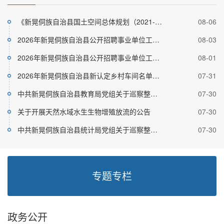
扶罗镇磨溪村举办迎县庆70周年暨“六月六坳会”...
07-20
-03
贡溪镇甘美村：开展志愿服务活动 激活党群服务中...
07-07
-31
《新晃侗族自治县国土空间总体规划（2021-
08-06
鱼市镇：微宣讲“声”入人心 “小故事”讲活“大...
06-25
-06
2035年...
2026年新晃侗族自治县公开招聘事业单位工作
08-03
让党旗在防汛一线高高飘扬丨抢险一线践初心 人大...
06-24
-08
人员...
2026年新晃侗族自治县公开招聘事业单位工作
08-01
波洲镇：粽情粽意迎端午 禁毒护安筑防线
06-18
-22
人员...
2026年新晃侗族自治县新认定乡村车间名单公
07-31
米贝苗族乡开展“党群连心 发短情长”暖心义剪活...
06-12
-02
示
中共新晃侗族自治县教育局党组关于巡察整改
07-30
鱼市镇大坝河村：阵地“活”起来 服务暖民心
06-11
-03
进展...
关于开展天然水域水生生物增殖放流的公告
07-30
-02
中共新晃侗族自治县统计局党组关于巡察整改
07-30
进展...
专题专栏
政务公开