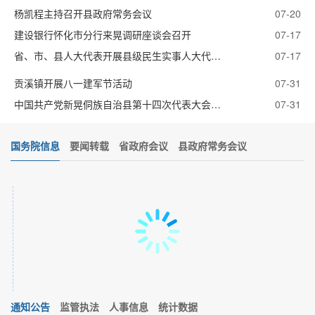
杨凯程主持召开县政府常务会议
07-20
建设银行怀化市分行来晃调研座谈会召开
07-17
省、市、县人大代表开展县级民生实事人大代表票...
07-17
贡溪镇开展八一建军节活动
07-31
中国共产党新晃侗族自治县第十四次代表大会关于...
07-31
五年笃行惠民生 履职尽责显担当——新晃人力资源...
07-31
国务院信息
要闻转载
省政府会议
县政府常务会议
信用赋能简审批 容缺承诺优服务
07-30
快讯！中国共产党新晃侗族自治县第十四次代表大...
07-29
-31
【聚焦党代会】新晃侗族自治县第十四次党代会报...
07-29
-20
一图速览 | 中国共产党新晃侗族自治县第十四次代...
07-29
聚焦党代会丨市委派驻督导组来新晃督导县委换届...
07-29
-26
聚焦党代会丨出席县第十四次党代会的代表们陆续...
07-28
-20
鱼市镇：红色课堂点亮暑期 书香阅读浸润童心
08-04
-13
老兵讲军旅 民俗传国防——林冲镇创新开展征兵宣...
07-24
通知公告
监管执法
人事信息
统计数据
-08