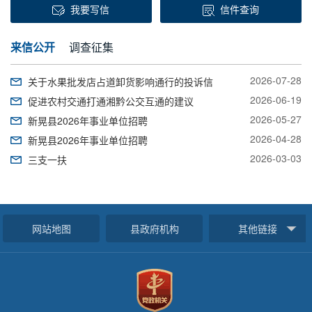
我要写信
信件查询
来信公开
调查征集
2026-07-28
关于水果批发店占道卸货影响通行的投诉信
2026-06-19
促进农村交通打通湘黔公交互通的建议
管.
2026-05-27
新晃县2026年事业单位招聘
2026-04-28
新晃县2026年事业单位招聘
量.
2026-03-03
三支一扶
补.
调.
网站地图
县政府机构
其他链接
征.