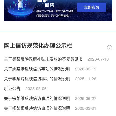
开始时间：2026年07月22日
结束时间：2026年
07月31日
关于公开征求《关于规范电动车停放充电加
查看结果
4
强火灾防范的通告（征求意见...
开始时间：2026年06月12日
结束时间：2026年
07月13日
网上信访规范化办理公示栏
关于吴某反映政府补贴未发放的答复意见书
2026-07-10
新晃侗族自治县发展和改革局关于我县巡游
查看结果
5
出租车运价调整方案征求意见...
关于姚某靖反映信访事项的情况说明
2026-03-19
开始时间：2026年04月29日
结束时间：2026年
关于李某玲反映信访事项的情况说明
2025-11-26
05月10日
听证公告
2025-08-06
关于公开《新晃侗族自治县城市规划区国有
查看结果
关于宗某维反映信访事项的情况说明
2025-06-27
6
土地上房屋征收与补偿实施办...
关于杨某根反映信访事项的情况说明
2025-03-31
开始时间：2026年04月17日
结束时间：2026年