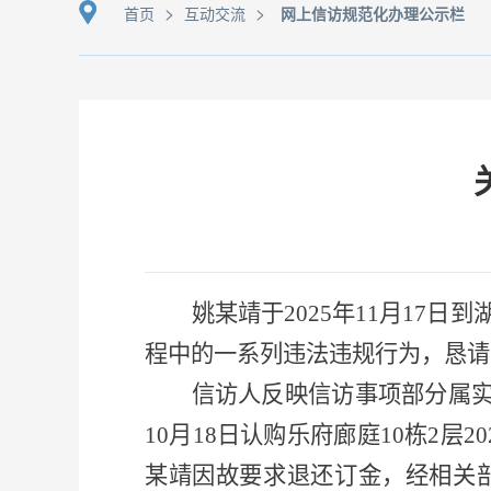
>
>
首页
互动交流
网上信访规范化办理公示栏
姚
某
靖
于
202
5
年
11
月
17
日到
程中的一系列违法违规行为，恳请
信访人反映
信访事项
部分属
10月18日认购乐府廊庭10栋2层2
某
靖
因故要求退还订金，
经相关