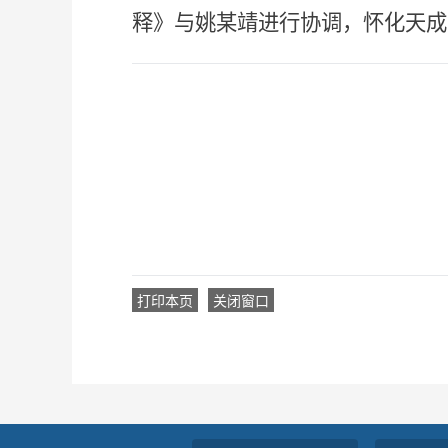
释》
与姚
某
靖
进行
协调，怀化天成
打印本页
关闭窗口