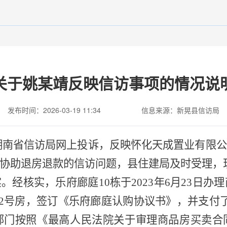
关于姚某靖反映信访事项的情况说
发布时间：2026-03-19 11:34
信息来源：新晃县信访局
湖南省信访局
网上投诉，反
映怀化天成置业有限公
协助退房退款的信访问题，
县住建局
及时受理，
实。
经核实，乐府廊庭
10栋于2023年6月23日
02号房，
签订《乐府廊庭认购协议书》，并支付
部门
按照《最高人民法院关于审理商品房买卖合