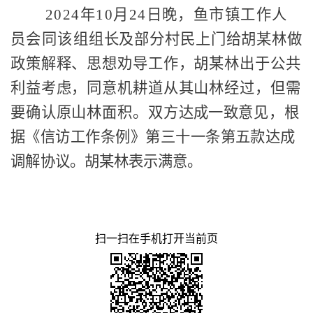
2024年
10
月
24
日
晚
，
鱼市镇工作人
员会同该
组组长及部分村民上门给胡某林做
政策解释、思想劝导工作，胡某林出于公共
利益考虑，同意机耕道从其山林经过，但需
要确认原山林面积。双方
达成一致意
见，
根
据《信访工作条例》第三十一条第五款
达成
调解协议。
胡某林
表示满意。
扫一扫在手机打开当前页