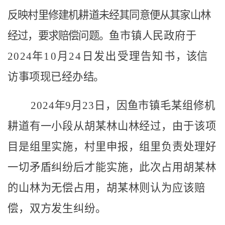
反映村里修建机耕道未经
其
同意
便
从
其
家山林
经过，要求赔偿问题。
鱼市镇人民政府
于
2024
年
10
月
24
日发出受理告知书
，
该信
访事项
现
已经办
结。
20
24
年
9
月
23
日
，因鱼市镇毛某组修机
耕道有一小段从胡某林山林经过，由于该项
目是组里实施，村里申报，组里负责处理好
一切矛盾纠纷后才能实施，此次占用胡某林
的山林为无偿占用，胡某林则认为应该赔
偿，双方发生纠纷。