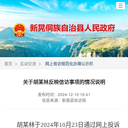
>
>
首页
互动交流
网上信访规范化办理公示栏
关于胡某林反映信访事项的情况说明
发布时间：2024-12-10 16:41
信息来源：新晃县信访局
胡
某
林于
2024年
10
月
23
日
通过网上投诉