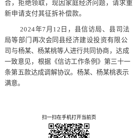
合，拒绝领取，现因家庭经济问题，
请求
重
新申请支付其征拆补偿款。
2024年
7
月
12
日，县信访局、
县司法
局等部门
再次会同
县
经济建设投资有限公
司
与
杨某、杨某桃
等人进行
共同协商，达成
一致意
见，
根据《信访工作条例》第三十一
条第五款
达成调解协议。
杨某、杨某桃
表示
满意。
扫一扫在手机打开当前页