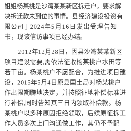
姐姐杨某桃是沙湾某某新区拆迁户，
要求
解
决拆迁款未到位的事情。
县
经济建设投资有
限公司
于
2024
年
5
月
1
6
日发出受理告知
书
，
现该信访事项已经办
结。
2012年12月28日
，
因县沙湾
某某
新区
项目建设
需要
,需
依法
征收杨
某
桃户水田
等
若干
亩。
杨某桃户不愿配合，
为推进项目建
设，
2015年5月4日原县国土局对杨
某
桃户
作出限期腾地决定，
并
按照征地补偿标准
进
行
补偿
,
同时
告知其三日内领取补偿款。杨
某
桃户以多种原因拒绝领取，后续原征拆工
作人员多次上门沟通做工作，
其
仍不予配