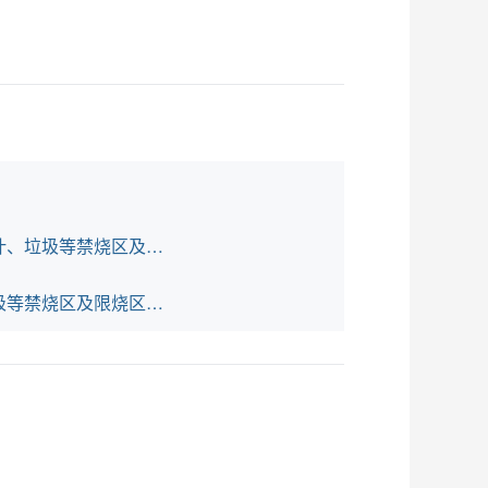
【音频解读】新晃侗族自治县农业农村局解读关于制定《新晃侗族自治县人民政府关于划定秸秆、落叶、垃圾等禁烧区及限烧区的通告（试行）》
图解：新晃侗族自治县农业农村局解读关于制定《新晃侗族自治县人民政府关于划定秸秆、落叶、垃圾等禁烧区及限烧区的通告（试行）》