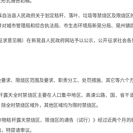
上形式通告初稿。
族自治县人民政府关于划定秸秆、落叶、垃圾等禁烧区及限烧区的
并对城市管理局和综合执法局、市生态环境局新晃分局、晃州镇
开征求意见稿）在新晃县人民政府网站予以公示，公开征求社会
及要求、限烧区范围及要求、职责分工、处罚措施、其它等六个
秆露天全时禁烧区主要在人口集中地区、高速公路、国、省干
。除全时禁烧区域外，其他区域均为限时禁烧区。
作物秸秆露天禁烧区、限烧区的通告（试行）》经过近两个月的
触，特提请审议。