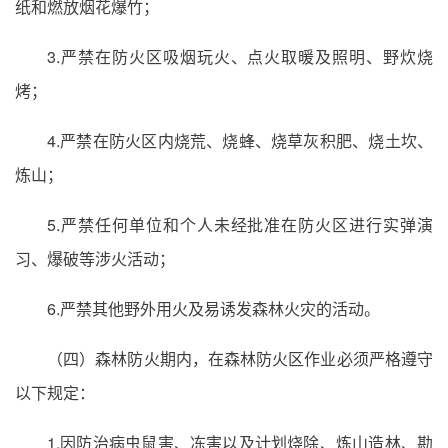
纸和燃放烟花爆竹；
3.严禁在防火区吸烟玩火、点火取暖及照明、野炊烧
烤；
4.严禁在防火区内烧荒、烧蜂、烧草灰积肥、烧土坎、
炼山；
5.严禁任何单位和个人未经批准在防火区进行实弹演
习、爆破等涉火活动；
6.严禁其他野外用火及易诱发森林火灾的活动。
（四）森林防火期内，在森林防火区作业必须严格遵守
以下规定：
1.因防治病虫鼠害、冻害以及计划烧除、炼山造林、勘