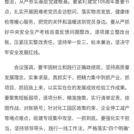
整治，从严夯实基层党建根基。要紧盯建党105周年重要节
点，扎实开展困难老党员走访慰问，落实物资发放、健康体
检等暖心服务，把党的关怀和温暖送到党员身边。要从严抓
好中央安全生产考核巡查反馈问题整改，逐项建立整改台
账，压紧压实整改责任，坚持举一反三，标本兼治，坚决守
牢安全发展红线。
会议强调，要牢固树立和践行正确政绩观，坚持高质量
发展理念，实事求是、真抓实干，把精力集中到抓产业、抓
项目、抓招商上来，以实实在在的发展成效检验工作成果。
要聚焦短板弱项，逐项分析、精准施策，实行清单定责、挂
图作战、对账销号；针对化工园区政策约束、企业停工减产
等堵点难点，组建专班集中攻坚、一抓到底。要强化实干担
当，坚持领导带头，践行一线工作法，严格落实“四个明确”