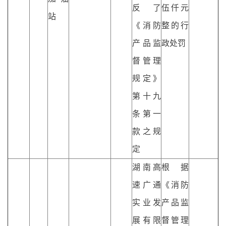
反了
伍仟元
站
《消防
整的行
产品监
政处罚
督管理
规定》
第十九
条第一
款之规
定
湖南高
根据
速广通
《消防
实业发
产品监
展有限
督管理