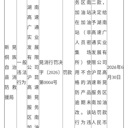
务区南
二款，
湖南
加油站
决定给
高速
在加油
予湖南
广通
站（非
高速广
实业
人员密
通实业
新晃
发展
集场
发展有
侗族
有限
一般
晃消行罚决
所）使
限公司
自治
公司
年
6
2026
违法
字〔
2026〕
罚款
用不合
沪昆高
县消
沪昆
月30日
行为
第0004号
格的消
速新晃
防救
高速
防产品
服务区
援局
新晃
逾期未
南加油
服务
改。该
站罚款
区南
行为违
人民币
加油