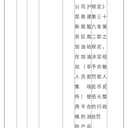
公司沪
规定》
昆高速
第三十
新晃服
六条第
务区南
二款之
加油站
规定，
在加油
决定给
站（非
予佘敏
人员密
罚款人
集场
民币贰
所）使
佰元整
用不合
的行政
格的消
处罚
防产品