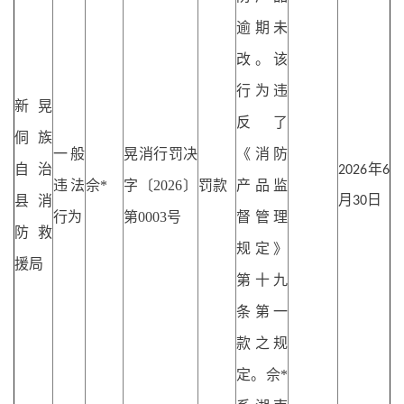
逾期未
改。该
行为违
新晃
反了
侗族
一般
晃消行罚决
《消防
自治
2026年6
违法
佘
*
字〔
2026〕
罚款
产品监
县消
月30日
行为
第0003号
督管理
防救
规定》
援局
第十九
条第一
款之规
定。佘
*