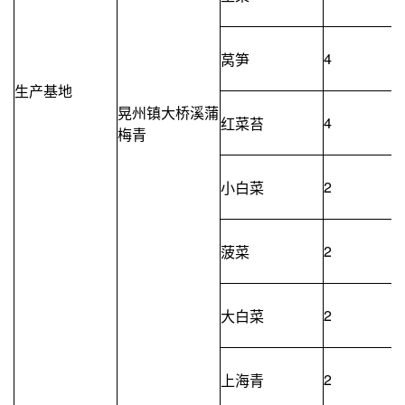
4
莴笋
生产基地
晃州镇大桥溪蒲
4
红菜苔
梅青
2
小白菜
2
菠菜
2
大白菜
2
上海青