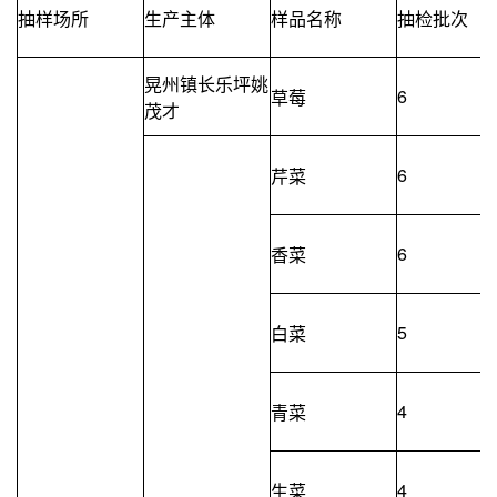
抽样场所
生产主体
样品名称
抽检批次
晃州镇长乐坪姚
6
草莓
茂才
6
芹菜
6
香菜
5
白菜
4
青菜
4
生菜