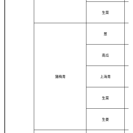
生菜
葱
南瓜
蒲梅青
上海青
生菜
生姜