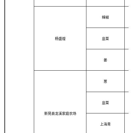
辣椒
杨盛煌
韭菜
姜
葱
韭菜
新晃县龙溪家庭农场
上海青