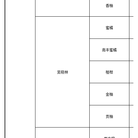
香柚
蜜橘
南丰蜜橘
吴晓林
椪柑
金柚
贡柚