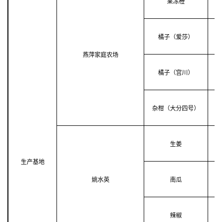
果冻橙
橘子（爱莎）
燕萍家庭农场
橘子（宫川）
杂柑（大分四号）
生姜
生产基地
姚水英
南瓜
辣椒