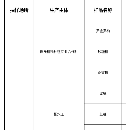
抽样场所
生产主体
样品名称
黄金贡柚
谭氏柑柚种植专业合作社
砂糖柑
锦蜜橙
蜜柚
杨水玉
红柚