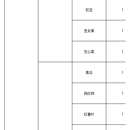
1
豇豆
1
圣女果
1
空心菜
1
黄瓜
1
西红柿
1
红薯叶