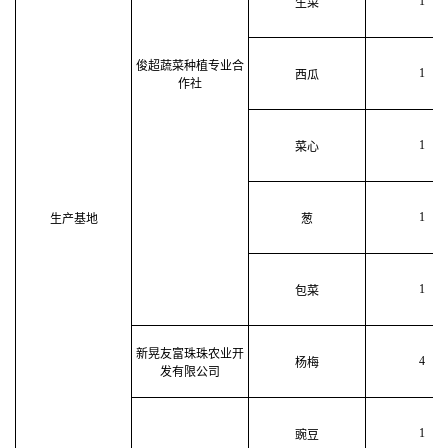
1
生菜
俊超蔬菜种植专业合
1
西瓜
作社
1
菜心
1
生产基地
葱
1
包菜
新晃友富珠珠农业开
4
杨梅
发有限公司
1
豌豆