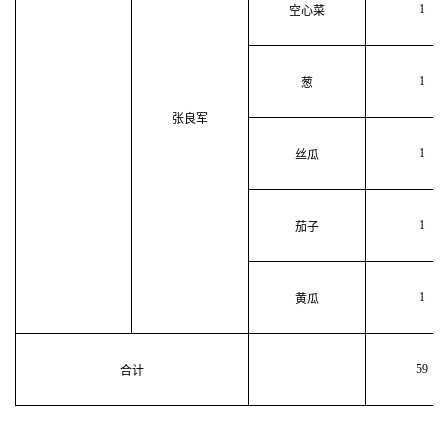
1
空心菜
1
葱
张良军
1
丝瓜
1
茄子
1
黄瓜
59
合计