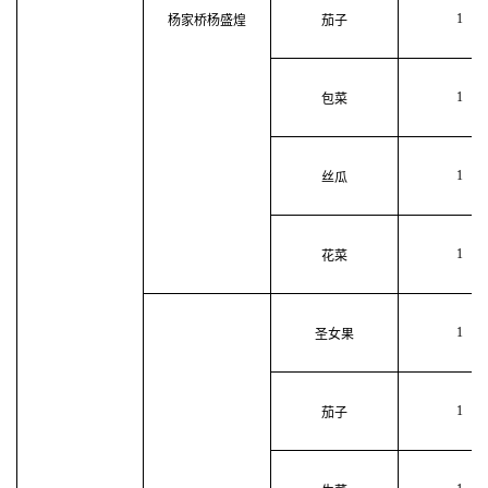
1
杨家桥杨盛煌
茄子
1
包菜
1
丝瓜
1
花菜
1
圣女果
1
茄子