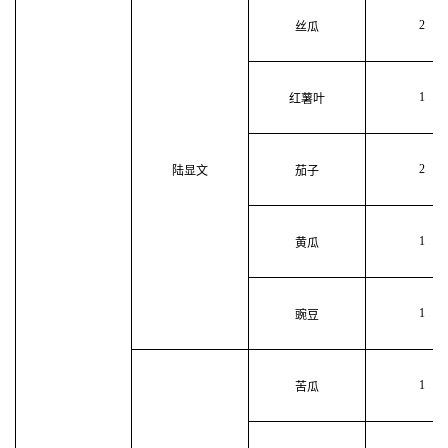
2
丝瓜
1
红薯叶
2
陆显文
茄子
1
黄瓜
1
豌豆
1
苦瓜