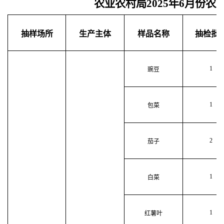
农业农村局2025年6月份
抽样场所
生产主体
样品名称
抽检批
1
豌豆
1
包菜
2
茄子
1
白菜
1
红薯叶