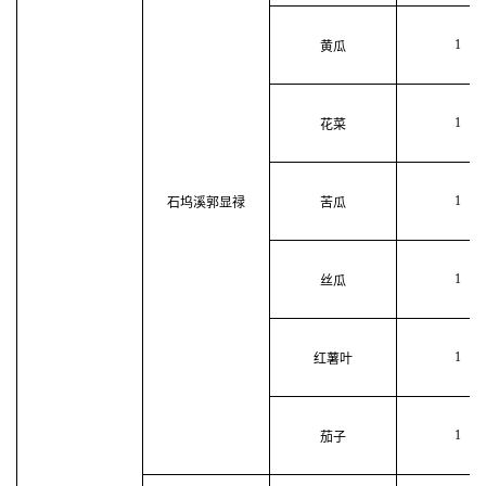
1
黄瓜
1
花菜
1
石坞溪郭显禄
苦瓜
1
丝瓜
1
红薯叶
1
茄子