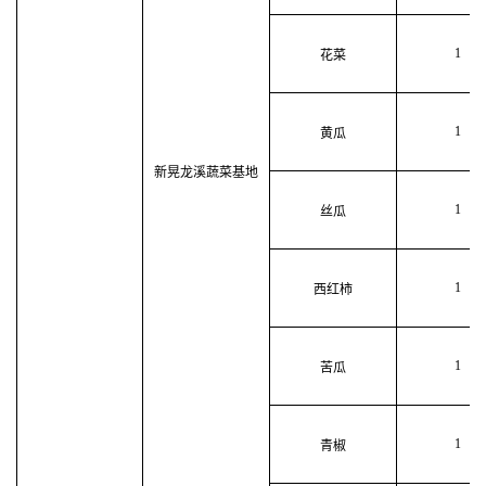
1
花菜
1
黄瓜
新晃龙溪蔬菜基地
1
丝瓜
1
西红柿
1
苦瓜
1
青椒