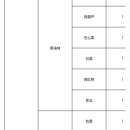
1
西葫芦
1
空心菜
郭海林
1
白菜
1
西红柿
1
苦瓜
1
包菜