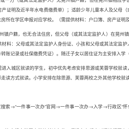
房产证明及近半年水电费缴费单）；适龄少年儿童本人及父母（
住房所在学区申报对应学校。（需提供材料：户口簿、房产证明
州镇户籍，也无合法住房，但父母（或其法定监护人）在晃州镇
供材料：父母或其法定监护人身份证、小孩和父母或其法定监护
卡转账记录或社保缴费凭证）。随迁子女以居住证为主安排入学
需进入城区就读的学生，初中优先考虑安排思源或芙蓉学校就读
择走读方式就读。小学安排在除思源、芙蓉两校之外其他学校就
搜索→“一件事一次办”官网→一件事一次办→入学→行政区“怀