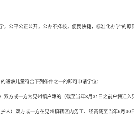
入学，公平公正公开，公办不择校，便民快捷，标准化办学”的原
生）的适龄儿童符合下列条件之一的即可申请学位：
）双方或一方为晃州镇户籍的（截至当年8月31日之前户籍迁入
监护人）双方或一方在晃州镇辖区内务工、经商截至当年6月30