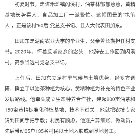
初夏时节，走进禾滩镇闪溪村，油茶林郁郁葱葱，黄精
基地长势喜人，食品加工厂一派繁忙。这幅图景的“执笔
人”，正是该村“90后”党总支书记、县人大代表田加东。
田加东是湖南农业大学的毕业生，父亲曾长期担任村支
书。2020年，怀着反哺家乡的念头，他辞去工作回到闪溪
村，高票当选村党总支书记。
上任后，田加东立足村里气候与土壤优势，经多方调
研，确立了以油茶种植为核心，黄精种植为补充的特色产业
发展路线。他牵头成立生态种养合作社，建起200亩油茶和
150亩黄精标准化种植基地，技术不过关，他就把农技专家
请到田间手把手教；村民有顾虑，他逐户算细账、做动员，
先后带动35户135名村民以土地入股或到基地务工。