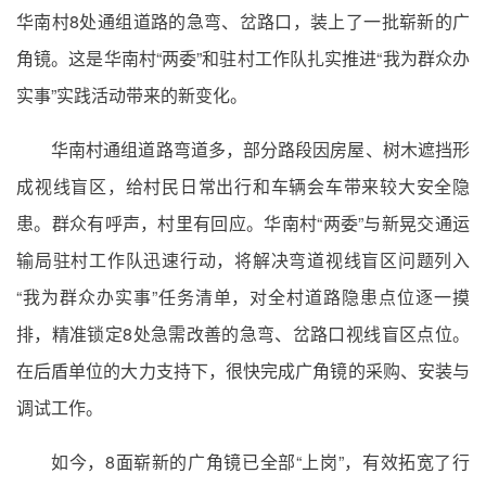
华南村8处通组道路的急弯、岔路口，装上了一批崭新的广
角镜。这是华南村“两委”和驻村工作队扎实推进“我为群众办
实事”实践活动带来的新变化。
华南村通组道路弯道多，部分路段因房屋、树木遮挡形
成视线盲区，给村民日常出行和车辆会车带来较大安全隐
患。群众有呼声，村里有回应。华南村“两委”与新晃交通运
输局驻村工作队迅速行动，将解决弯道视线盲区问题列入
“我为群众办实事”任务清单，对全村道路隐患点位逐一摸
排，精准锁定8处急需改善的急弯、岔路口视线盲区点位。
在后盾单位的大力支持下，很快完成广角镜的采购、安装与
调试工作。
如今，8面崭新的广角镜已全部“上岗”，有效拓宽了行