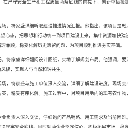
。在严守安全生产和工程质量两条底线的前提下，创新举措抢
现场，符家盛详细听取建设推进情况汇报。他指出，该项目是融
除观望心态，把思想和行动统一到项目建设上来，集中资源加快建
情理兼顾，稳妥化解历史遗留问题，为项目顺利推进夯实基础。
场，符家盛详细翻阅设计图纸，实地了解规划布局。他强调，要
始风貌，实现人与自然和谐共生。
现场，符家盛与施工单位深入交流，详细了解建设进度，现场会
方案，稳妥有序化解。施工过程中，对项目用地内的现有农作物
企业负责人深入交谈，仔细询问产品销路、用工需求及当前困难
坚决守牢安全底线。同时勉励企业坚定信心，积极拓展市场、稳