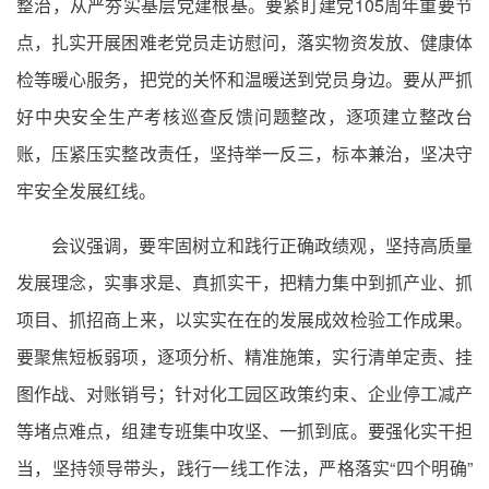
整治，从严夯实基层党建根基。要紧盯建党105周年重要节
点，扎实开展困难老党员走访慰问，落实物资发放、健康体
检等暖心服务，把党的关怀和温暖送到党员身边。要从严抓
好中央安全生产考核巡查反馈问题整改，逐项建立整改台
账，压紧压实整改责任，坚持举一反三，标本兼治，坚决守
牢安全发展红线。
会议强调，要牢固树立和践行正确政绩观，坚持高质量
发展理念，实事求是、真抓实干，把精力集中到抓产业、抓
项目、抓招商上来，以实实在在的发展成效检验工作成果。
要聚焦短板弱项，逐项分析、精准施策，实行清单定责、挂
图作战、对账销号；针对化工园区政策约束、企业停工减产
等堵点难点，组建专班集中攻坚、一抓到底。要强化实干担
当，坚持领导带头，践行一线工作法，严格落实“四个明确”