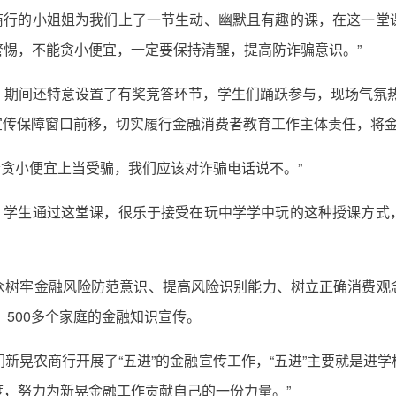
农商行的小姐姐为我们上了一节生动、幽默且有趣的课，在这一
惕，不能贪小便宜，一定要保持清醒，提高防诈骗意识。”
，期间还特意设置了有奖竞答环节，学生们踊跃参与，现场气氛热
益宣传保障窗口前移，切实履行金融消费者教育工作主体责任，将
会贪小便宜上当受骗，我们应该对诈骗电话说不。”
“ 学生通过这堂课，很乐于接受在玩中学学中玩的这种授课方
众树牢金融风险防范意识、提高风险识别能力、树立正确消费观
、500多个家庭的金融知识宣传。
我们新晃农商行开展了“五进”的金融宣传工作，“五进”主要就是
，努力为新晃金融工作贡献自己的一份力量。”