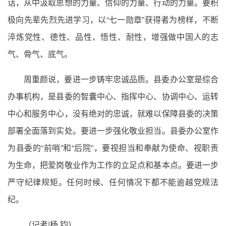
话，从中汲取思想的力量、信仰的力量、行动的力量。要积
极向先辈先烈先进学习，以“七一勋章”获得者为榜样，不断
淬炼党性、德性、品性、悟性、耐性，增强做中国人的志
气、骨气、底气。
周重颜说，要进一步铸牢忠诚品质。县委办公室是综合
办事机构，是县委的智囊中心、指挥中心、协调中心、运转
中心和服务中心，没有绝对的忠诚，就难以保障县委的决策
部署全面落到实处。要进一步强化敬业担当。县委办公室作
为县委的“前哨”和“后院”，要视担当和奉献为使命、视职责
为生命，把爱岗敬业作为工作的立足点和基本点。要进一步
严守纪律规矩。任何时候、任何情况下都不能逾越党规法
纪。
（记者|杨 钧）