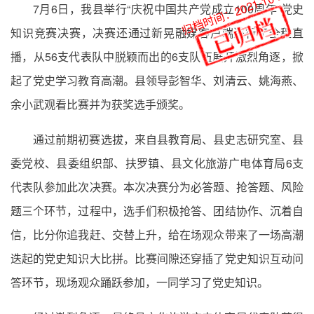
归档时间：2021-10-21
7月6日，我县举行“庆祝中国共产党成立100周年”党史
知识竞赛决赛，决赛还通过新晃融媒客户端进行了全程直
播，从56支代表队中脱颖而出的6支队伍展开激烈角逐，掀
起了党史学习教育高潮。县领导彭智华、刘清云、姚海燕、
余小武观看比赛并为获奖选手颁奖。
通过前期初赛选拔，来自县教育局、县史志研究室、县
委党校、县委组织部、扶罗镇、县文化旅游广电体育局6支
代表队参加此次决赛。本次决赛分为必答题、抢答题、风险
题三个环节，过程中，选手们积极抢答、团结协作、沉着自
信，比分你追我赶、交替上升，给在场观众带来了一场高潮
迭起的党史知识大比拼。比赛间隙还穿插了党史知识互动问
答环节，现场观众踊跃参加，一同学习了党史知识。