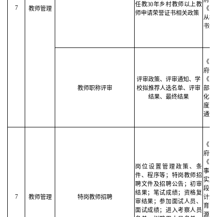
府信
任教30年乡村教师以上教
7
教师管理
《关
师申请荣誉证书相关政策
从教
书颁
《中
府信
评审政策、评审通知、学
《人
教师职称评审
校拟推荐人选名单、评审
部教
结果、最终结果
化中
度改
通知
《中
府信
《教
岗位设置管理政策、条
事部
件、程序等；特岗教师招
实施
聘文件及招聘公告；初审
段学
结果；笔试成绩；资格复
7
教师管理
特岗教师招聘
计划
审结果；参加面试人员、
育部
面试成绩；进入考察人员
源社