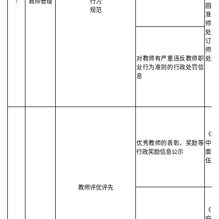
7
教师管理
行为
园教
规范
准则
师违
处理
订）
师违
对教师有严重违反教师职
处理
业行为准则的行政处罚信
息
《教
优秀教师的表彰、奖励等
中央
行政奖励信息公示
面深
伍建
教师评优评先
《中