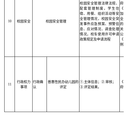
校园安全管理法律法规、
府信
配套管理制度，学生住
《国
宿、用餐、组织活动等安
加强
全管理情况，校园安全突
全风
10
校园安全
校园安全管理
发事件应急预案、预警信
的意
息、应对情况、调查处理
关于
情况，校车使用许可申请
公开
政策规定及申请流程
《校
例》
行政权力
行政确
普惠性民办幼儿园的
①.主体信息；②.审核；
《中
11
事项
认
评定
③.评定结果。
府信