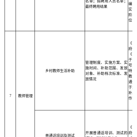
名单；拟聘用人员名单；
编办
最终聘用结果
实施
阶段
位计
《中
府信
《教
于落
管理制度、实施方案、实
号文
施时间、补助范围、发放
乡村教师生活补助
特困
对象、补助档次标准、发
教师
放情况
通知
于加
补助
7
教师管理
作的
《中
开展普通话培训、测试的
府信
普通话培训及测试