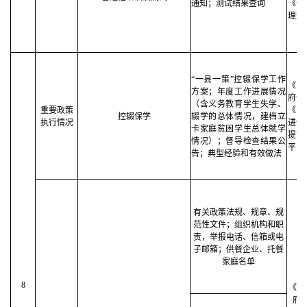
通知；测试结果查询
《普
理规
“一县一策”控辍保学工作
《中
方案；年度工作进展情况
府信
（含义务教育学生失学、
重要政策
《国
控辍保学
辍学的总体情况，建档立
执行情况
进一
卡家庭贫困学生总体就学
提高
情况）；督导检查结果公
平的
告；典型经验和有效做法
有关政策法规、规章、规
范性文件；组织机构和职
责，举报电话、信箱或电
子邮箱；供餐企业、托餐
家庭名单
8
《中
府