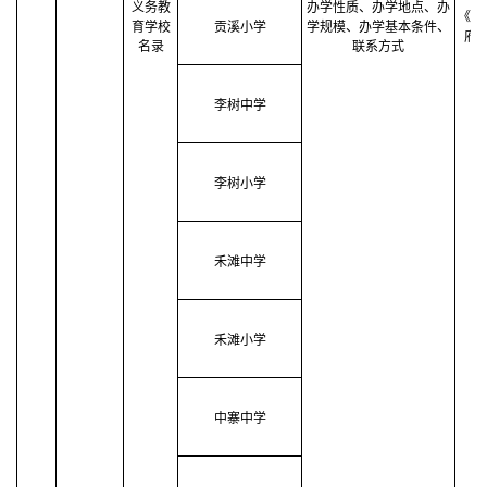
义务教
办学性质
、
办学地点
、
办
《中
育学校
贡溪小学
学规模
、
办学基本条件
、
府
名录
联系方式
李树中学
李树小学
禾滩中学
禾滩小学
中寨中学