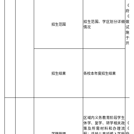
《中
府信
《教
招生范围、学区划分详细
做好
招生范围
情况
试就
施意
于推
开工
招生结果
各校本年度招生结果
区域内义务教育阶段学生
休学、复学、转学相关政
《义
策及所需材料和办理流
《中