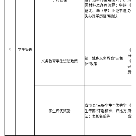
学籍管理
程；适龄儿童延缓入学所
府信
需材料及办理流程；学籍
《中
证明、毕（结）业证书遗
办法
失办理学历证明确认
6
学生管理
《中
府信
统一城乡义务教育“两免一
义务教育学生资助政策
《国
补”政策
完善
费保
省市县“三好学生”“优秀学
《中
学生评优奖励
生干部”评选标准；评比方
府信
法；表彰名单等
当地