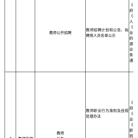
《中
府信
《事
人员
《关
教师招聘计划和公告、拟
教师公开招聘
业单
聘用人员名单公示
的通
源社
业单
条件
通知
《中
府信
教师职业行为准则及违规
《新
处理办法
业行
《新
职
教师
则》