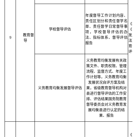
年度督导工作计划内容、
责任区划分和责任督学名
《教
单、责任督学日常督导事
学校督导评估
《县
项，学校督导评估的办
教育督
发展
9
法、指标体系、督导评估
导
法》
报告
育优
评估
义务教育均衡发展有关政
策文件、职责权限、管理
流程、监督方式、年度工
作计划等，义务教育均衡
发展状况自评方案及结
义务教育均衡发展督导评估
果，省级教育督导机构对
县进行督导评估的工作安
排、评估结果国务院教育
督导委员会对义务教育发
展均衡县进行认定的结
果、报告
《中