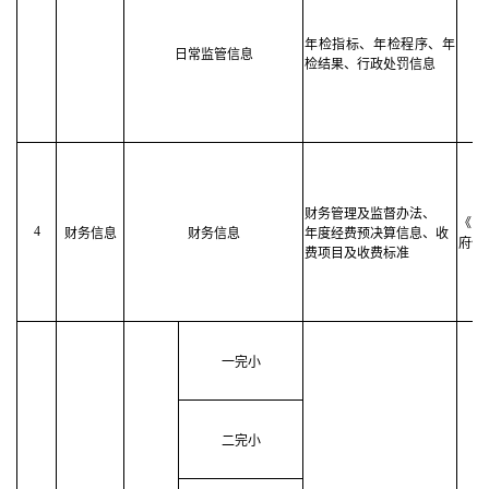
年检指标、年检程序、年
日常监管信息
检结果、行政处罚信息
财务管理及监督办法、
《中
4
财务信息
财务信息
年度经费预决算信息、收
府信
费项目及收费标准
一完小
二完小