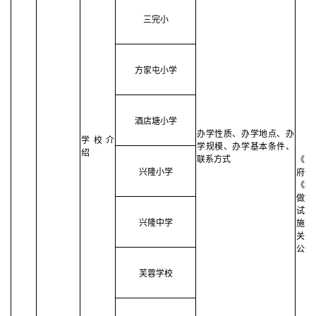
三完小
方家屯小学
酒店塘小学
办学性质
、
办学地点
、
办
学校介
学规模
、
办学基本条件
、
绍
联系方式
《中
兴隆小学
府信
《教
做好
试就
兴隆中学
施意
关于
公开
芙蓉学校