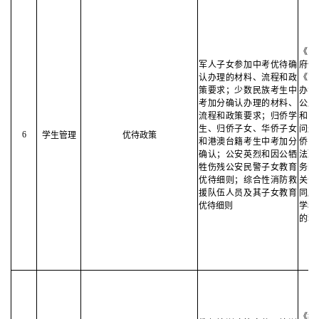
《中
军人子女参加中考优待确
府信
认办理的材料、流程和政
《军
策要求；少数民族考生中
办法
考加分确认办理的材料、
公厅
流程和政策要求；归侨学
和国
生、归侨子女、华侨子女
问题
6
学生管理
优待政策
和港澳台籍考生中考加分
侨
确认；公安英烈和因公牺
法》
牲伤残公安民警子女教育
务院
优待细则；综合性消防救
关于
援队伍人员及其子女教育
同胞
优待细则
学和
的若
《教