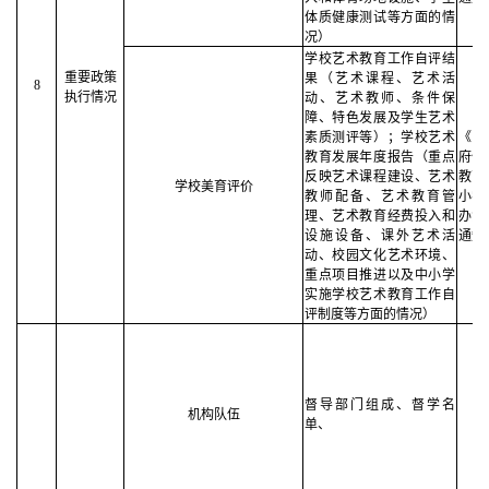
体质健康测试等方面的情
况）
学校艺术教育工作自评结
重要政策
果（艺术课程、艺术活
8
执行情况
动、艺术教师、条件保
障、特色发展及学生艺术
素质测评等）；学校艺术
《中
教育发展年度报告（重点
府信
反映艺术课程建设、艺术
教育
学校美育评价
教师配备、艺术教育管
小学
理、艺术教育经费投入和
办法
设施设备、课外艺术活
通知
动、校园文化艺术环境、
重点项目推进以及中小学
实施学校艺术教育工作自
评制度等方面的情况）
督导部门组成、督学名
机构队伍
单、