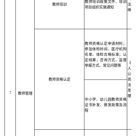
教师培训政策文件、培训
教师培训
法》
项目组织实施通知
继续
教师资格认定申请材料；
参加体检时间、医疗机构
名单、体检合格标准；认
定结果；咨询方式、监督
《教
举报方式、常见问题等
人民
公开
教师资格认定
资格
法、
发〈
7
教师管理
理规
中小学、幼儿园教师资格
证书补发、换发政策及流
程