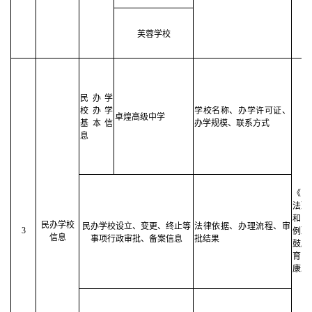
芙蓉学校
民办学
校办学
学校名称
、
办学许可证
、
卓煌高级中学
基本信
办学规模
、
联系方式
息
《
法》
和国
民办学校
民办学校设立、变更、终止等
法律依据、办理流程、审
3
例》
信息
事项行政审批、备案信息
批结果
鼓励
育 
康发