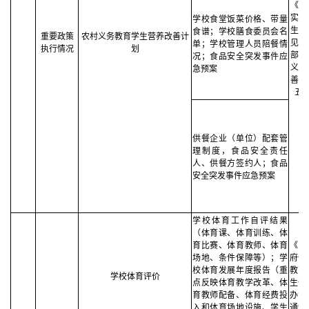
《国
实施
学校食堂饭菜价格、带量
生营
食谱；学校膳食委员会名
重要政策
农村义务教育学生营养改善计
见》
单；学校管理人员陪餐情
执行情况
划
部门
况；食品安全突发事件应
义务
急预案
善计
五
供餐企业（单位）配套管
理制度，食品安全责任
人、供餐方签约人；食品
安全突发事件应急预案
学校体育工作自评结果
（体育课、体育训练、体
育比赛、体育教师、体育
《中
场地、条件保障等）；学
府信
校体育发展年度报告（重
教育
学校体育评价
点反映体育教学改革、体
生体
育教师配备、体育经费投
办法
入和体育场地设施、学生
通知