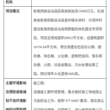
机构
项目概况
新晃侗族自治县民政局
拟投资
万元，在湖
15000
南省新晃侗族自治县晃州镇水洞村、大洞坪村
建设新晃侗族自治县殡葬服务体系建设专项项
目
。项目总用地面积
平方米，总建筑面积
30812
平方米。殡仪馆建设包括办公楼、服
10756.66
务楼、悼念楼、火化楼、遗物焚烧间、骨灰寄
存楼、公厕、垃圾收集站、污水处理站等工
程。殡仪馆年火化遗体
具。
3000
主要环境影响
施工期：
及预防或者减
加强施工期环境管理，重点做好施工场地扬尘
轻不良环境影
污染防治工作，按照
“
个
”要求，落实扬尘
6
100%
响的对策和措
污染防治措施。文明施工，减小噪声和扬尘污