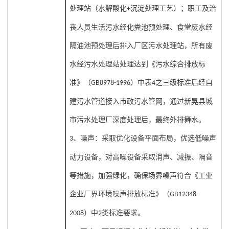
处理站（水解酸化
沉淀处理工艺）；职工及治
+
丧人员生活污水经化粪池预处理、食堂废水经
隔油池预处理后排入厂区污水处理站，所有废
水经污水处理站处理达到《污水综合排放标
准》（
）中表
之三级标准后经自
GB8978-1996
4
建污水管道接入市政污水管网，通过新晃县城
市污水处理厂深度处理后，最终外排舞水
。
、
噪声：采取优化设备平面布局，优选低噪声
3
动力设备，对高噪设备采取消声、减振、隔音
等措施，加强绿化，确保场界噪声符合《工业
企业厂界环境噪声排放标准》（
GB12348-
）中
类标准要求。
2008
2