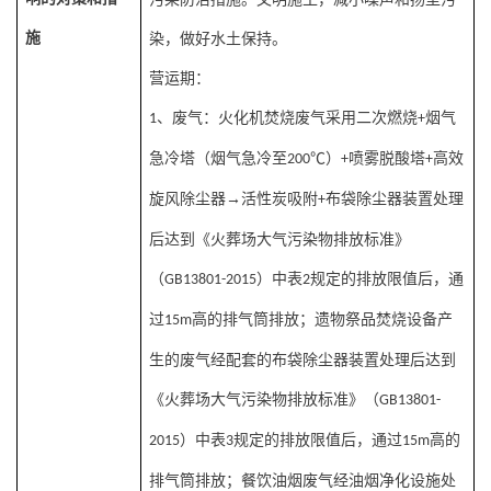
施
染，做好水土保持。
营运期：
、废气：火化机焚烧废气采用二次燃烧
烟气
1
+
急冷塔（烟气急冷至
℃）
喷雾脱酸塔
高效
200
+
+
旋风除尘器→活性炭吸附
布袋除尘器装置处理
+
后达到《火葬场大气污染物排放标准》
（
）中表
规定的排放限值后，通
GB13801-2015
2
过
高的排气筒排放；遗物祭品焚烧设备产
15m
生的废气经配套的布袋除尘器装置处理后达到
《火葬场大气污染物排放标准》（
GB13801-
）中表
规定的排放限值后，通过
高的
2015
3
15m
排气筒排放；餐饮油烟废气经油烟净化设施处