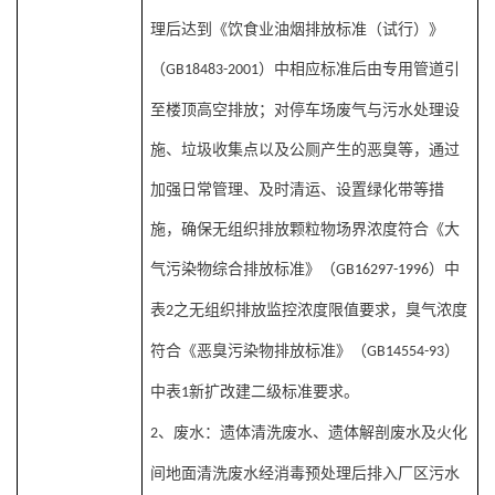
理后达到《饮食业油烟排放标准（试行）》
（
）中相应标准后由专用管道引
GB18483-2001
至楼顶高空排放；对停车场废气与污水处理设
施、垃圾收集点以及公厕产生的恶臭等，通过
加强日常管理、及时清运、设置绿化带等措
施，确保无组织排放颗粒物场界浓度符合《大
气污染物综合排放标准》（
）中
GB16297-1996
表
之无组织排放监控浓度限值要求，臭气浓度
2
符合《恶臭污染物排放标准》（
）
GB14554-93
中表
新扩改建二级标准要求。
1
、
废水：遗体清洗废水、遗体解剖废水及火化
2
间地面清洗废水经消毒预处理后排入厂区污水