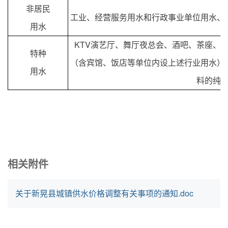
非居民
工业、经营服务用水和行政事业单位用水、
用水
KTV
演艺厅、舞厅夜总会、酒吧、茶座、
特种
（含宾馆、饭店等单位内设上述行业用水）
用水
料的纯
相关附件
关于新晃县城镇供水价格调整有关事项的通知.doc