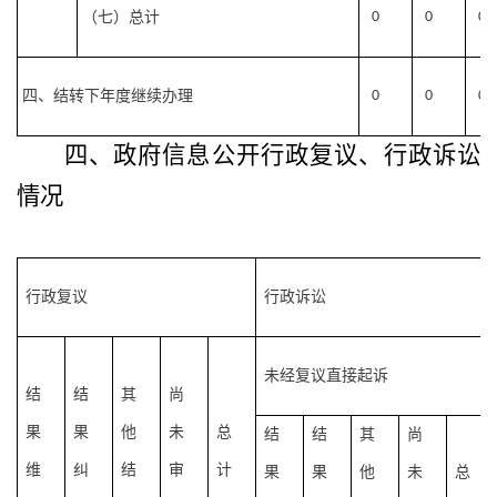
（七）总计
0
0
0
四、结转下年度继续办理
0
0
0
四、政府信息公开行政复议、行政诉讼
情况
行政复议
行政诉讼
未经复议直接起诉
结
结
其
尚
果
果
他
未
总
结
结
其
尚
维
纠
结
审
计
果
果
他
未
总