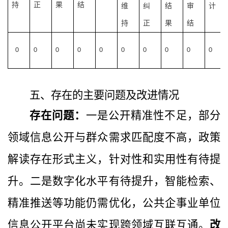
持
正
果
结
维
纠
结
审
计
持
正
果
结
0
0
0
0
0
0
0
0
0
0
五、存在的主要问题及改进情况
存在问题：
一是
公开精准性不足，部分
领域信息公开与群众需求匹配度不高，政策
解读存在形式主义，针对性和实用性有待提
升。二是数字化水平有待提升，智能检索、
精准推送等功能仍需优化，公共企事业单位
信息公开平台尚未实现跨领域互联互通。
改