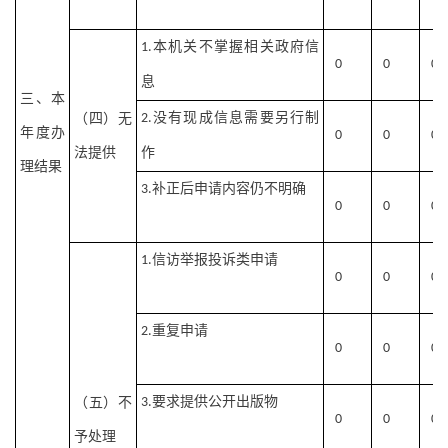
本机关不掌握相关政府信
1.
0
0
0
息
三、本
没有现成信息需要另行制
（四）无
2.
年度办
0
0
0
法提供
作
理结果
补正后申请内容仍不明确
3.
0
0
0
信访举报投诉类申请
1.
0
0
0
重复申请
2.
0
0
0
要求提供公开出版物
（五）不
3.
0
0
0
予处理