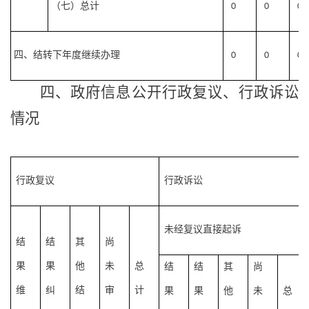
（七）总计
0
0
0
四、结转下年度继续办理
0
0
0
四、政府信息公开行政复议、行政诉讼
情况
行政复议
行政诉讼
未经复议直接起诉
结
结
其
尚
果
果
他
未
总
结
结
其
尚
维
纠
结
审
计
果
果
他
未
总