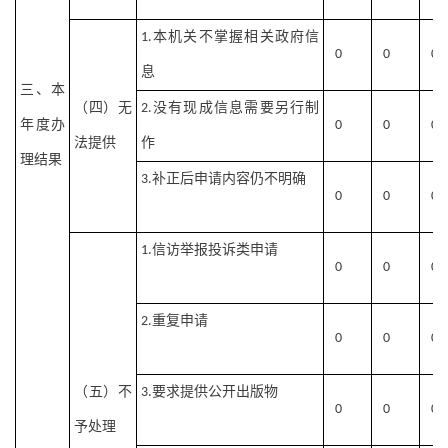
本机关不掌握相关政府信
1.
0
0
0
息
三、本
（四）无
没有现成信息需要另行制
2.
年度办
0
0
0
法提供
作
理结果
补正后申请内容仍不明确
3.
0
0
0
信访举报投诉类申请
1.
0
0
0
重复申请
2.
0
0
0
（五）不
要求提供公开出版物
3.
0
0
0
予处理