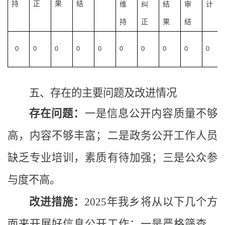
持
正
果
结
维
纠
结
审
计
持
正
果
结
0
0
0
0
0
0
0
0
0
0
五、存在的主要问题及改进情况
存在问题：
一是
信息公开内容质量
不够
高，内容不够丰富；
二是政务公开工作人员
缺乏专业培训，
素质有待加强
；
三是公众参
与度不高。
改进措施：
2025年我乡将从以下几个方
面来开展好信息公开工作：一是严格筛查，