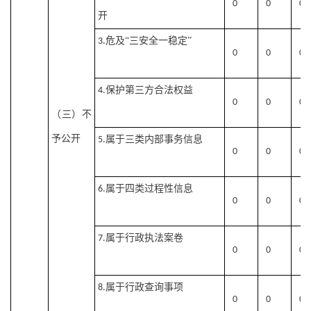
0
0
0
开
危及“三安全一稳定”
3.
0
0
0
保护第三方合法权益
4.
0
0
0
（三）不
予公开
属于三类内部事务信息
5.
0
0
0
属于四类过程性信息
6.
0
0
0
属于行政执法案卷
7.
0
0
0
属于行政查询事项
8.
0
0
0