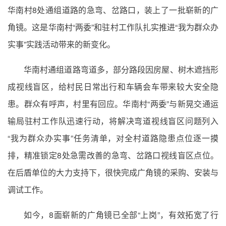
华南村8处通组道路的急弯、岔路口，装上了一批崭新的广
角镜。这是华南村“两委”和驻村工作队扎实推进“我为群众办
实事”实践活动带来的新变化。
华南村通组道路弯道多，部分路段因房屋、树木遮挡形
成视线盲区，给村民日常出行和车辆会车带来较大安全隐
患。群众有呼声，村里有回应。华南村“两委”与新晃交通运
输局驻村工作队迅速行动，将解决弯道视线盲区问题列入
“我为群众办实事”任务清单，对全村道路隐患点位逐一摸
排，精准锁定8处急需改善的急弯、岔路口视线盲区点位。
在后盾单位的大力支持下，很快完成广角镜的采购、安装与
调试工作。
如今，8面崭新的广角镜已全部“上岗”，有效拓宽了行