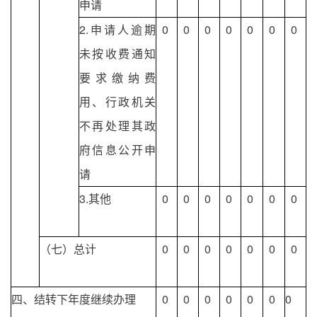
申请
2.申请人逾期
0
0
0
0
0
0
0
未按收费通知
要求缴纳费
用、行政机关
不再处理其政
府信息公开申
请
3.其他
0
0
0
0
0
0
0
（七）总计
0
0
0
0
0
0
0
四、结转下年度继续办理
0
0
0
0
0
0
0