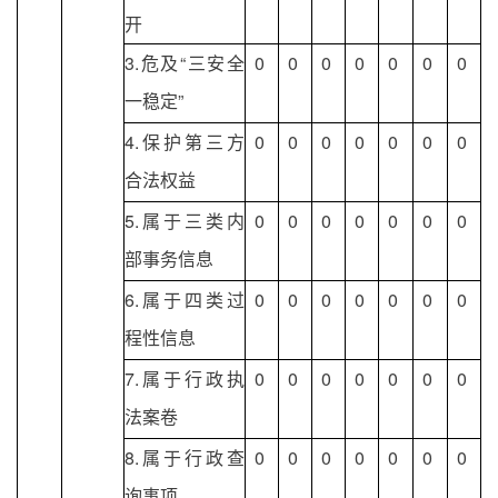
开
3.危及“三安全
0
0
0
0
0
0
0
一稳定”
4.保护第三方
0
0
0
0
0
0
0
合法权益
5.属于三类内
0
0
0
0
0
0
0
部事务信息
6.属于四类过
0
0
0
0
0
0
0
程性信息
7.属于行政执
0
0
0
0
0
0
0
法案卷
8.属于行政查
0
0
0
0
0
0
0
询事项