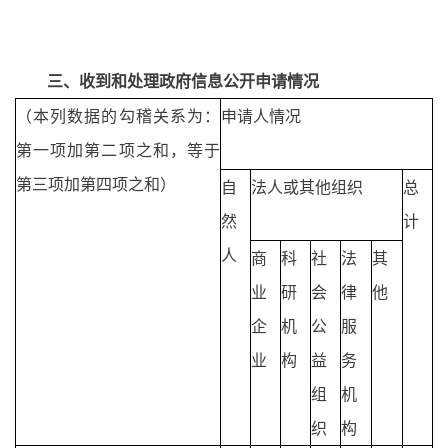
三、收到和处理政府信息公开申请情况
（本列数据的勾稽关系为：
申请人情况
第一项加第二项之和，等于
第三项加第四项之和）
自
法人或其他组织
总
然
计
人
商
科
社
法
其
业
研
会
律
他
企
机
公
服
业
构
益
务
组
机
织
构