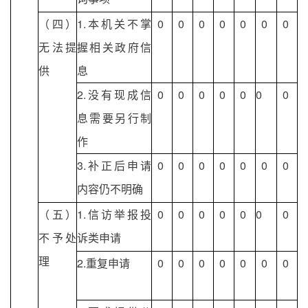
（四）
1.本机关不掌
0
0
0
0
0
0
0
无法提
握相关政府信
供
息
2.没有现成信
0
0
0
0
0
0
0
息需要另行制
作
3.补正后申请
0
0
0
0
0
0
0
内容仍不明确
（五）
1.信访举报投
0
0
0
0
0
0
0
不予处
诉类申请
理
2.重复申请
0
0
0
0
0
0
0