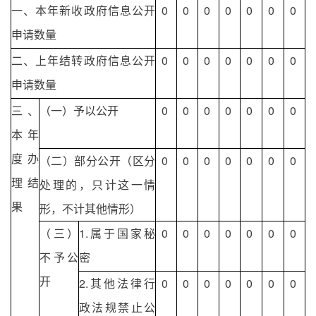
一、本年新收政府信息公开
0
0
0
0
0
0
0
申请数量
二、上年结转政府信息公开
0
0
0
0
0
0
0
申请数量
三、
（一）予以公开
0
0
0
0
0
0
0
本年
度办
（二）部分公开（区分
0
0
0
0
0
0
0
理结
处理的，只计这一情
果
形，不计其他情形）
（三）
1.属于国家秘
0
0
0
0
0
0
0
不予公
密
开
2.其他法律行
0
0
0
0
0
0
0
政法规禁止公