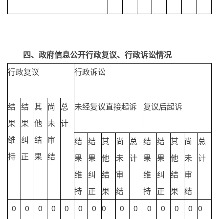
四、政府信息公开行政复议、行政诉讼情况
行政复议
行政诉讼
结
结
其
尚
总
未经复议直接起诉
复议后起诉
果
果
他
未
计
维
纠
结
审
结
结
其
尚
总
结
结
其
尚
总
持
正
果
结
果
果
他
未
计
果
果
他
未
计
维
纠
结
审
维
纠
结
审
持
正
果
结
持
正
果
结
0
0
0
0
0
0
0
0
0
0
0
0
0
0
0