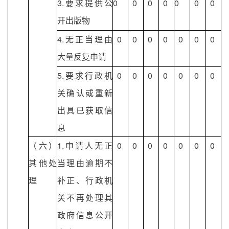
3.要求提供公
0
0
0
0
0
0
0
开出版物
4.无正当理由
0
0
0
0
0
0
0
大量反复申请
5.要求行政机
0
0
0
0
0
0
0
关确认或重新
出具已获取信
息
（六）
1.申请人无正
0
0
0
0
0
0
0
其他处
当理由逾期不
理
补正、行政机
关不再处理其
政府信息公开