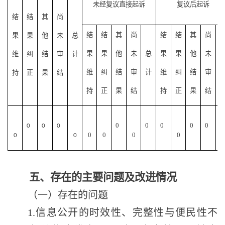
未经复议直接起诉
复议后起诉
结
结
其
尚
结
结
其
尚
结
结
其
尚
果
果
他
未
总
果
果
他
未
总
果
果
他
未
维
纠
结
审
计
维
纠
结
审
计
维
纠
结
审
持
正
果
结
持
正
果
结
持
正
果
结
0
0
0
0
0
0
0
0
0
0
0
0
0
0
0
五、存在的主要问题及改进情况
（一）存在的问题
1.信息公开的时效性、完整性与便民性不