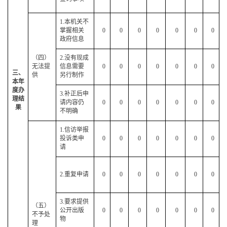
1.本机关不
掌握相关
0
0
0
0
0
0
0
政府信息
（四）
2.没有现成
无法提
信息需要
0
0
0
0
0
0
0
三、
供
另行制作
本年
度办
3.补正后申
理结
请内容仍
0
0
0
0
0
0
0
果
不明确
1.信访举报
投诉类申
0
0
0
0
0
0
0
请
2.重复申请
0
0
0
0
0
0
0
3.要求提供
（五）
公开出版
0
0
0
0
0
0
0
不予处
物
理