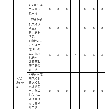
4.无正当理
由大量反
0
0
0
0
0
0
0
复申请
5.要求行政
机关确认
或重新出
0
0
0
0
0
0
0
具已获取
信息
1.申请人无
正当理由
逾期不补
正、行政
0
0
0
0
0
0
0
机关不再
处理其政
府信息公
开申请
2.申请人逾
期未按收
（六）
费通知要
其他处
求缴纳费
理
用、行政
0
0
0
0
0
0
0
机关不再
处理其政
府信息公
开申请