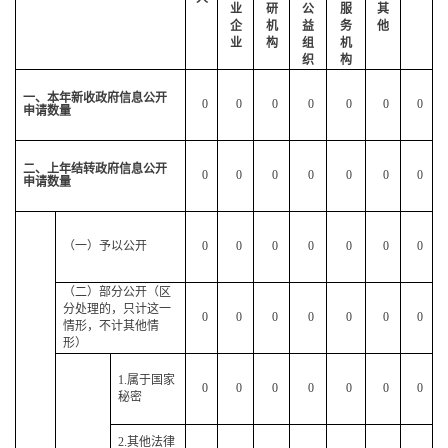
业
研
公
服
其
企
机
益
务
他
业
构
组
机
织
构
一、本年新收政府信息公开
0
0
0
0
0
0
0
申请数量
二、上年结转政府信息公开
0
0
0
0
0
0
0
申请数量
（一）予以公开
0
0
0
0
0
0
0
（二）部分公开（区
分处理的，只计这一
0
0
0
0
0
0
0
情形，不计其他情
形）
1.属于国家
0
0
0
0
0
0
0
秘密
2.其他法律