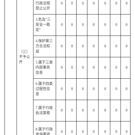
行政法规
0
0
0
0
0
0
0
禁止公开
3.危及“三
安全一稳
0
0
0
0
0
0
0
定”
4.保护第三
方合法权
0
0
0
0
0
0
0
益
（三）
不予公
开
5.属于三类
内部事务
0
0
0
0
0
0
0
信息
6.属于四类
过程性信
0
0
0
0
0
0
0
息
7.属于行政
0
0
0
0
0
0
0
执法案卷
8.属于行政
0
0
0
0
0
0
0
查询事项