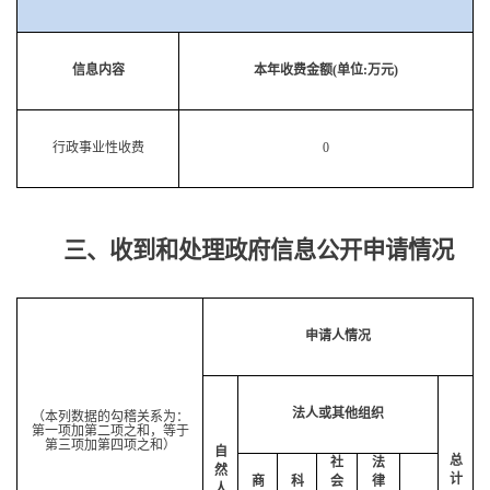
信息内容
本年收费金额
(单位:万元)
行政事业性收费
0
三、收到和处理政府信息公开申请情况
申请人情况
法人或其他组织
（本列数据的勾稽关系为：
第一项加第二项之和，等于
第三项加第四项之和）
自
总
社
法
然
计
商
科
会
律
人