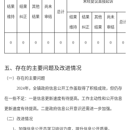
未经复议直接起诉
结果
结果
其他
尚未
总计
维持
纠正
结果
审结
结果
结果
其他
尚未
总计
维持
纠正
结果
审结
0
0
0
0
0
0
0
0
0
0
五、
存在的主要问题及改进情况
（一）存在的主要问题
2024年，全镇政府信息公开工作虽取得了积极成效，但仍存
在一些不足：一是信息更新速度有待提高。工作主动性和公开信息
更新速度有待提高。二是政府信息公开意识还需进一步加强。
（二）改进情况
1、加强信息公开员学习培训力度，提升信息公开质量。