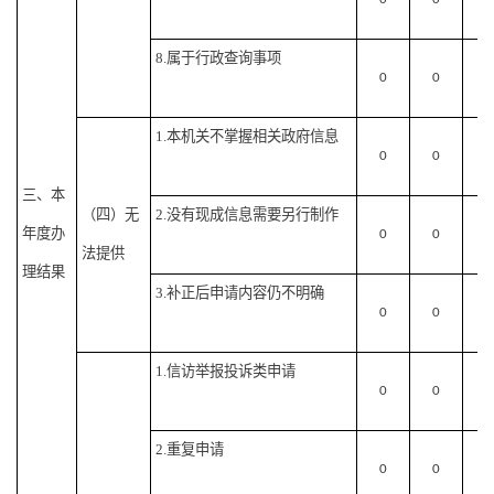
8.属于行政查询事项
0
0
0
1.本机关不掌握相关政府信息
0
0
0
三、本
（四）无
2.没有现成信息需要另行制作
年度办
0
0
0
法提供
理结果
3.补正后申请内容仍不明确
0
0
0
1.信访举报投诉类申请
0
0
0
2.重复申请
0
0
0