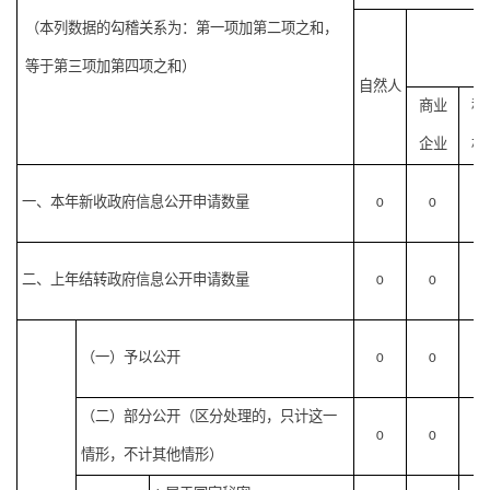
（本列数据的勾稽关系为：第一项加第二项之和，
等于第三项加第四项之和）
自然人
商业
科
企业
机
一、本年新收政府信息公开申请数量
0
0
0
二、上年结转政府信息公开申请数量
0
0
0
（一）予以公开
0
0
0
（二）部分公开
（区分处理的，只计这一
0
0
0
情形，不计其他情形）