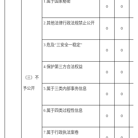
1.属于国家秘密
0
0
0
2.其他法律行政法规禁止公开
0
0
0
3.危及“三安全一稳定”
0
0
0
4.保护第三方合法权益
0
0
0
（三）不
予公开
5.属于三类内部事务信息
0
0
0
6.属于四类过程性信息
0
0
0
7.属于行政执法案卷
0
0
0