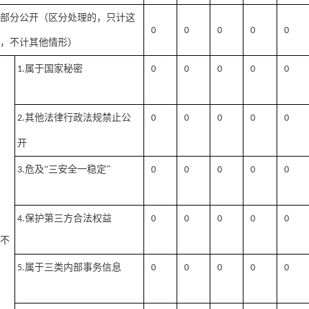
）部分公开（区分处理的，只计这
0
0
0
0
0
形，不计其他情形）
属于国家秘密
1.
0
0
0
0
0
其他法律行政法规禁止公
2.
0
0
0
0
0
开
危及“三安全一稳定”
3.
0
0
0
0
0
保护第三方合法权益
4.
0
0
0
0
0
）不
开
属于三类内部事务信息
5.
0
0
0
0
0