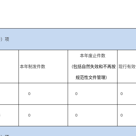
一）项
本年废止件数
本年制发件数
（
包括自然失效和不再按
现行有效
规范性文件管理
）
0
0
0
件
0
0
0