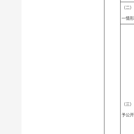
（二
一情
（三
予公