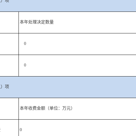
六）项
本年处理决定数量
0
0
八）项
本年收费金额（单位：万元）
费
0