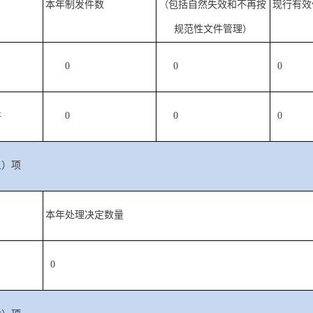
本年制发件数
（
包括自然失效和不再按
现行有效
规范性文件管理
）
0
0
0
件
0
0
0
五）项
本年处理决定数量
0