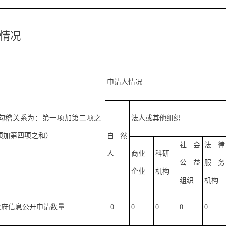
情况
申请人情况
勾稽关系为：第一项加第二项之
法人或其他组织
项加第四项之和）
自然
社会
法律
人
商业
科研
公益
服务
企业
机构
组织
机构
政府信息公开申请数量
0
0
0
0
0