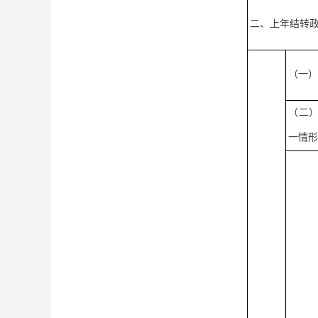
二、上年结转
（一
（二
一情