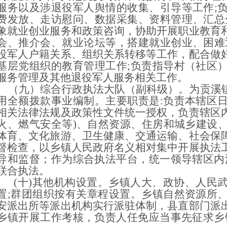
服务以及涉退役军人舆情的收集、引导等工作;
费发放、走访慰问、数据采集、资料管理、汇总
象就业创业服务和政策咨询，协助开展职业教育
会、推介会、就业论坛等，搭建就业创业、困难
役军人户籍关系、组织关系转移等工作，配合做
基层党组织的教育管理工作;负责指导村（社区
服务管理及其他退役军人服务相关工作。
九）综合行政执法大队（副科级）。为贡溪镇
用全额拨款事业编制。主要职责是:负责本辖区
相关法律法规及政策性文件统一授权，负责辖区
火、燃气安全等)、自然资源、住房和城乡建设
体育、文化旅游、卫生健康、交通运输、社会保
督检查，以乡镇人民政府名义相对集中开展执法
导和监督；作为综合执法平台，统一领导辖区内
联合执法。
十)其他机构设置。乡镇人大、政协、人民武
置;群团组织按有关章程设置。乡镇自然资源所
安派出所等派出机构实行派驻体制，县直部门派
乡镇开展工作考核，负责人任免应当事先征求乡