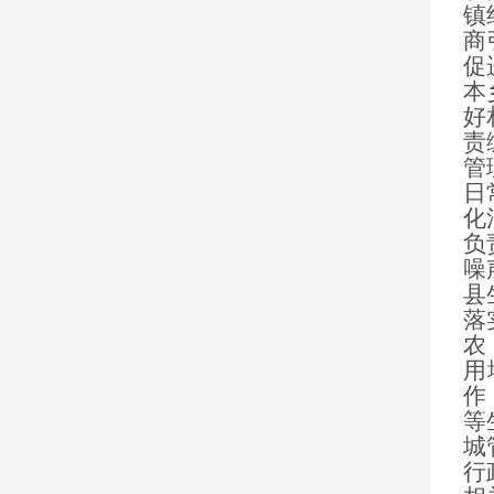
镇
商
促
本
好
责
管
日
化
负
噪
县
落
农
用
作
等
城
行