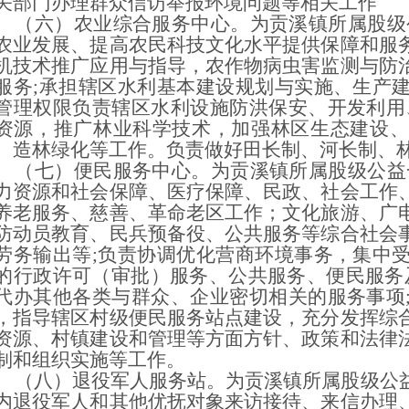
关部门办理群众信访举报环境问题等相关工作
六）农业综合服务中心。为贡溪镇所属股级公
农业发展、提高农民科技文化水平提供保障和服
机技术推广应用与指导，农作物病虫害监测与防
服务;承担辖区水利基本建设规划与实施、生产
管理权限负责辖区水利设施防洪保安、开发利用
资源，推广林业科学技术，加强林区生态建设、
、造林绿化等工作。负责做好田长制、河长制、
七）便民服务中心。为贡溪镇所属股级公益一
力资源和社会保障、医疗保障、民政、社会工作
养老服务、慈善、革命老区工作；文化旅游、广
防动员教育、民兵预备役、公共服务等综合社会
劳务输出等;负责协调优化营商环境事务，集中
的行政许可（审批）服务、公共服务、便民服务及“
代办其他各类与群众、企业密切相关的服务事项
，指导辖区村级便民服务站点建设，充分发挥综
资源、村镇建设和管理等方面方针、政策和法律
制和组织实施等工作。
八）退役军人服务站。为贡溪镇所属股级公益
内退役军人和其他优抚对象来访接待、来信办理