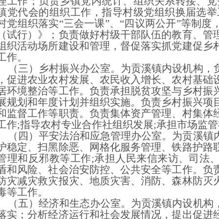
理工作；负责乡镇党内统计、组织关系转接、党
镇党代会的组织工作，指导村级党组织换届选举
村党组织落实“三会一课”、“四议两公开”等制
（试行）》；负责做好村级干部队伍的教育、管
组织活动场所建设和管理，督促落实抓党建促乡
工作。
三）乡村振兴办公室。为贡溪镇内设机构，负
，促进农业农村发展、农民收入增长、农村基础
居环境整治等工作。负责承担脱贫攻坚与乡村振
展规划和年度计划并组织实施。负责乡村振兴项
和监督工作等职责。负责集体资产管理、村集体
工作;指导农村专业合作社组织发展;承担市场监
四）平安法治和应急管理办公室。为贡溪镇内
护稳定、扫黑除恶、网格化服务管理、铁路护路
管理和反邪教等工作;承担人民来信来访、司法
盾和风险、社会治安防控、公共安全等工作。负
防灾减灾救灾报灾、地质灾害、消防、森林防灭
毒等工作。
五）经济和生态办公室。为贡溪镇内设机构，
落实；分析经济运行和社会发展情况，提出促进