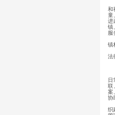
（
和
童
进
镇
服
(
镇
(
法
(
（
日
联
案
协
（
织