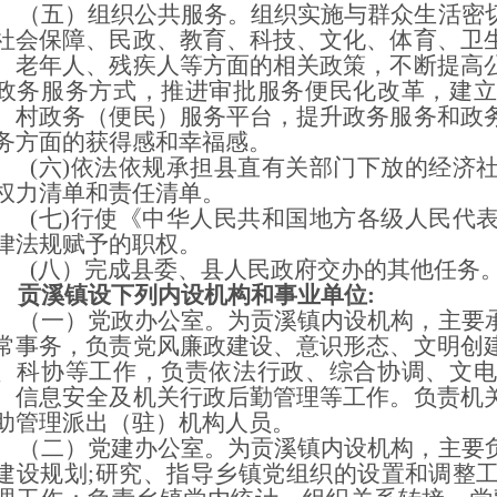
五）组织公共服务。组织实施与群众生活密切
社会保障、民政、教育、科技、文化、体育、卫
、老年人、残疾人等方面的相关政策，不断提高
政务服务方式，推进审批服务便民化改革，建立
、村政务（便民）服务平台，提升政务服务和政
务方面的获得感和幸福感。
六)依法依规承担县直有关部门下放的经济社
权力清单和责任清单。
七)行使《中华人民共和国地方各级人民代表
律法规赋予的职权。
八）完成县委、县人民政府交办的其他任务
贡溪镇设下列内设机构和事业单位:
一）党政办公室。为贡溪镇内设机构，主要承
常事务，负责党风廉政建设、意识形态、文明创
、科协等工作，负责依法行政、综合协调、文电
、信息安全及机关行政后勤管理等工作。负责机
助管理派出（驻）机构人员。
二）党建办公室。为贡溪镇内设机构，主要负
建设规划;研究、指导乡镇党组织的设置和调整