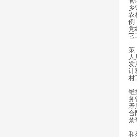
管
乡
农
例
党
它
（
策
人
发
计
村
（
维
务
矛
合
禁
（
和