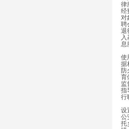
律
经
对
聘
退
入
息
（
使
据
防
育
监
指
行
(
设
公
托