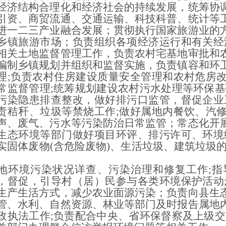
经济结构合理化和经济社会的持续发展，统筹协
引资、商贸流通、交通运输、科技科普、统计等
进一二三产业融合发展；贯彻执行国家旅游业的
乡镇旅游市场；负责组织各项经济运行和有关经
相关土地监督管理工作，负责农村宅基地审批和
编制乡镇规划并组织和监督实施，负责镇容和环
理;负责农村住房建设质量安全管理和农村危房
常监督管理;统筹规划建设农村污水处理等环保基
污染隐患排查整改，做好排污口监管，督促企业
责秸秆、垃圾等禁烧工作;做好属地内餐饮、汽
声、废气、污水等污染防治日常监管；常态化开
生态环境等部门做好项目环评、排污许可、环境
实固体废物(含危险废物)、生活垃圾、建筑垃圾
地环境污染状况详查、污染治理和修复工作;指
，督促，引导村（居）民参与各类环境保护活动
生产生活方式，减少农业面源污染；负责向县生
管、水利、自然资源、林业等部门及时报告属地
政执法工作;负责配合中央、省环保督察及上级交