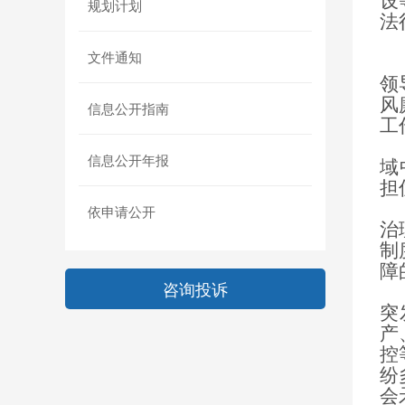
设
规划计划
法
文件通知
领
风
信息公开指南
工
（
信息公开年报
域
担
（
依申请公开
治
制
障
咨询投诉
（
突
产
控
纷
会