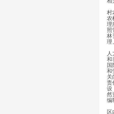
相
（
村
农
理
照
林
理
（
人
和
国
和
关
责
设
然
编
（
区