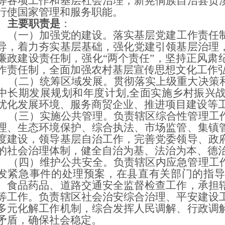
等各项工作和基层社会治理；新晃侗族自治县贡
行使国家管理和服务职能。
主要职责是
：
（一）加强党的建设。落实基层党建工作责任
导，着力夯实基层基础，强化党建引领基层治理
廉政建设责任制，强化“两个责任”，坚持正风肃
作责任制，全面加强农村基层宣传思想文化工作
二）统筹区域发展。贯彻落实上级重大决策和
中长期发展规划和年度计划,全面实施乡村振兴
优化发展环境、服务商贸企业、推进项目建设等
三）实施公共管理。负责辖区综合性管理工作
理、生态环境保护、综合执法、市场监管、集镇
度建设，领导基层自治工作，完善党委领导、政
的社会治理体制，健全自治为基、法治为本、德
四）维护公共安全。负责辖区内应急管理工作
发紧急事件的处理预案，在县直有关部门的指导
、食品药品、道路交通安全监督检查工作，承担
等工作。负责辖区社会治安综合治理、平安建设
多元化解工作机制，综合发挥人民调解、行政调
矛盾，确保社会稳定。