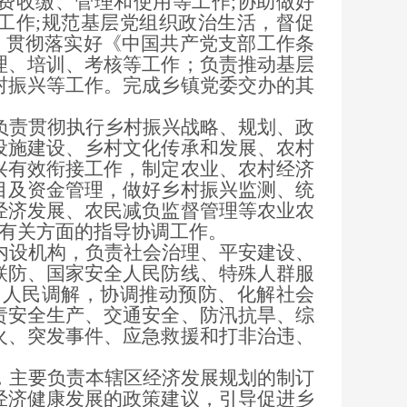
费收缴、管理和使用等工作;协助做好
工作;规范基层党组织政治生活，督促
度，贯彻落实好《中国共产党支部工作条
理、培训、考核等工作；负责推动基层
村振兴等工作。完成乡镇党委交办的其
责贯彻执行乡村振兴战略、规划、政
设施建设、乡村文化传承和发展、农村
兴有效衔接工作，制定农业、农村经济
目及资金管理，做好乡村振兴监测、统
经济发展、农民减负监督管理等农业农
管有关方面的指导协调工作。
设机构，负责社会治理、平安建设、
联防、国家安全人民防线、特殊人群服
、人民调解，协调推动预防、化解社会
责安全生产、交通安全、防汛抗旱、综
火、突发事件、应急救援和打非治违、
主要负责本辖区经济发展规划的制订
经济健康发展的政策建议，引导促进乡