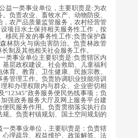
益一类事业单位，主要职责是:为农
务。负责农业、畜牧水产、动物防疫、
治，农产品质量监管服务，农村经营管
建设项目水土保持相关服务性工作，按
、移民开发的事务性工作;负责保护森
森林防火与病虫害防治。负责林政管
林长制及其他相关社会服务工作。
类事业单位主要职责是:负责辖区内
、基层政权建设、社会救助、儿童福利
电体育、教育、卫生健康、民族宗教、
事务管理工作。负责协调职业技能培训
受理和办理权限内与群众、企业密切相
12345”政务服务便民热线事项；负
;加强政务服务大厅及网上服务平台建
合便民服务作用。负责贯彻落实执行自
法规。负责村镇规划、国土空间规划的
一类事业单位，主要职责是：负责辖
、心理疏导、权益维护、政策解答、法