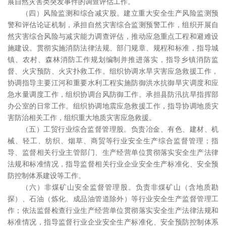
展自然灾害类突发事件的调查评估工作。
（四）风险监测和综合减灾股。建立重大安全生产风险监测预
警和评估论证机制，承担自然灾害综合监测预警工作，组织开展自
然灾害综合风险与减灾能力调查评估，推动应急重点工程和避难设
施建设。贯彻实施消防法律法规、部门规章、规程和标准，指导城
镇、农村、森林消防工作规划编制并推进落实，指导乡镇消防监
督、火灾预防、火灾扑救工作。组织协调水旱灾害应急救援工作，
协调指导主要江河和重要水利工程实施防御洪水抗御旱灾调度和应
急水量调度工作，组织协调台风防御工作。承担县防汛抗旱指挥部
办公室的日常工作。组织协调地震应急救援工作，指导协调地质灾
害防治相关工作，组织重大地质灾害应急救援。
（五）工贸行业综合监督管理股。负责冶金、有色、建材、机
械、轻工、纺织、烟草、商贸等行业安全生产综合监督管理；指
导、监督相关行业主管部门、生产经营单位贯彻落实安全生产法律
法规和标准情况，指导监督相关行业企业安全生产标准化、安全预
防控制体系建设等工作。
（六）非煤矿山安全监督管理股。负责非煤矿山（含地质勘
探）、石油（炼化、成品油管道除外）等行业安全生产监督管理工
作；依法监督检查行业生产经营单位贯彻落实安全生产法律法规和
标准情况，指导监督行业企业安全生产标准化、安全预防控制体系