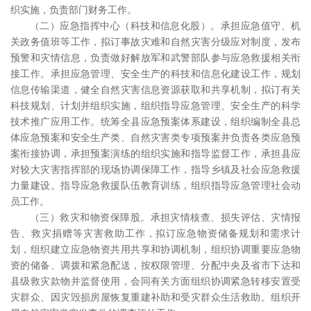
织实施，负责部门财务工作。
（二）应急指挥中心（科技和信息化股）。承担应急值守、机
关政务值班等工作，拟订事故灾难和自然灾害分级应对制度，发布
预警和灾情信息，负责做好解放军和武警部队参与应急救援相关衔
接工作。承担应急管理、安全生产的科技和信息化建设工作，规划
信息传输渠道，健全自然灾害信息资源获取和共享机制，拟订有关
科技规划、计划并组织实施，组织指导应急管理、安全生产的科学
技术推广应用工作。统筹全县应急预案体系建设，组织编制全县总
体应急预案和安全生产类、自然灾害类专项预案并负责各类应急预
案衔接协调，承担预案演练的组织实施和指导监督工作，承担县应
对较大灾害指挥部的现场协调保障工作，指导乡镇及社会应急救援
力量建设。指导应急救援队伍教育训练，组织指导应急管理社会动
员工作。
（三）救灾和物资保障股。承担灾情核查、损失评估、灾情报
告、救灾捐赠等灾害救助工作，拟订应急物资储备规划和需求计
划，组织建立应急物资共用共享和协调机制，组织协调重要应急物
资的储备、调拨和紧急配送，按权限管理、分配中央及省市下达和
县级救灾款物并监督使用，会同有关方面组织协调紧急转移安置受
灾群众、因灾毁损房屋恢复重建补助和受灾群众生活救助。组织开