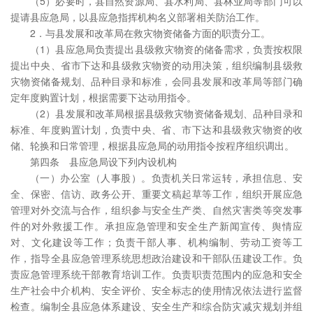
（5）必要时，县自然资源局、县水利局、县林业局等部门可以
提请县应急局，以县应急指挥机构名义部署相关防治工作。
2．与县发展和改革局在救灾物资储备方面的职责分工。
（1）县应急局负责提出县级救灾物资的储备需求，负责按权限
提出中央、省市下达和县级救灾物资的动用决策，组织编制县级救
灾物资储备规划、品种目录和标准，会同县发展和改革局等部门确
定年度购置计划，根据需要下达动用指令。
（2）县发展和改革局根据县级救灾物资储备规划、品种目录和
标准、年度购置计划，负责中央、省、市下达和县级救灾物资的收
储、轮换和日常管理，根据县应急局的动用指令按程序组织调出。
第四条 县应急局设下列内设机构
（一）办公室（人事股）。负责机关日常运转，承担信息、安
全、保密、信访、政务公开、重要文稿起草等工作，组织开展应急
管理对外交流与合作，组织参与安全生产类、自然灾害类等突发事
件的对外救援工作。承担应急管理和安全生产新闻宣传、舆情应
对、文化建设等工作；负责干部人事、机构编制、劳动工资等工
作，指导全县应急管理系统思想政治建设和干部队伍建设工作。负
责应急管理系统干部教育培训工作。负责职责范围内的应急和安全
生产社会中介机构、安全评价、安全标志的使用情况依法进行监督
检查。编制全县应急体系建设、安全生产和综合防灾减灾规划并组