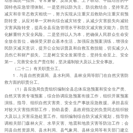
动形成统一指挥、专常兼备、反应灵敏、上下联动、平战结合的中
国特色应急管理体制。一是坚持以防为主、防抗救结合，坚持常态
减灾和非常态救灾相统一，努力实现从注重灾后救助向注重灾前预
防转变，从应对单一灾种向综合减灾转变，从减少灾害损失向减轻
灾害风险转变，提高全县应急管理水平和防灾减灾救灾能力，防范
化解重特大安全风险。二是坚持以人为本，把确保人民群众生命安
全放在首位，确保受灾群众基本生活，加强应急预案演练，增强全
民防灾减灾意识，提升公众知识普及和自救互救技能，切实减少人
员伤亡和财产损失。三是树立安全发展理念，坚持生命至上、安全
第一，完善安全生产责任制，坚决遏制较大及以上安全事故。
（二十二）有关职责分工。
1．与县自然资源局、县水利局、县林业局等部门在自然灾害防
救方面的职责分工。
（1）县应急局负责组织编制全县总体应急预案和安全生产类、
自然灾害类专项预案，综合协调应急预案衔接工作，组织开展预案
演练。指导、组织自然灾害类、安全生产事故应急救援。承担县应
对较大灾害指挥部工作，协助县委、县政府指定的负责同志组织较
大及以上灾害应急处置工作。组织编制综合防灾减灾规划，指导协
调相关部门森林火灾、水旱灾害、地震和地质灾害等防治工作；会
同县自然资源局、县水利局、县气象局、县林业局等有关部门建立