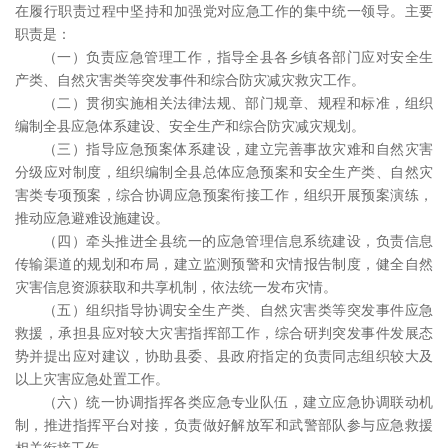
在履行职责过程中坚持和加强党对应急工作的集中统一领导。主要
职责是：
（一）负责应急管理工作，指导全县各乡镇各部门应对安全生
产类、自然灾害类等突发事件和综合防灾减灾救灾工作。
（二）贯彻实施相关法律法规、部门规章、规程和标准，组织
编制全县应急体系建设、安全生产和综合防灾减灾规划。
（三）指导应急预案体系建设，建立完善事故灾难和自然灾害
分级应对制度，组织编制全县总体应急预案和安全生产类、自然灾
害类专项预案，综合协调应急预案衔接工作，组织开展预案演练，
推动应急避难设施建设。
（四）牵头推进全县统一的应急管理信息系统建设，负责信息
传输渠道的规划和布局，建立监测预警和灾情报告制度，健全自然
灾害信息资源获取和共享机制，依法统一发布灾情。
（五）组织指导协调安全生产类、自然灾害类等突发事件应急
救援，承担县应对较大灾害指挥部工作，综合研判突发事件发展态
势并提出应对建议，协助县委、县政府指定的负责同志组织较大及
以上灾害应急处置工作。
（六）统一协调指挥各类应急专业队伍，建立应急协调联动机
制，推进指挥平台对接，负责做好解放军和武警部队参与应急救援
相关衔接工作。