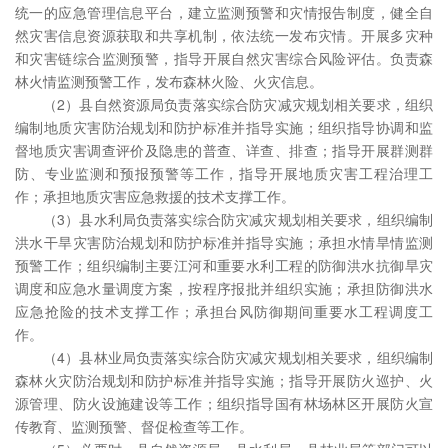
统一的应急管理信息平台，建立监测预警和灾情报告制度，健全自
然灾害信息资源获取和共享机制，依法统一发布灾情。开展多灾种
和灾害链综合监测预警，指导开展自然灾害综合风险评估。负责森
林火情监测预警工作，发布森林火险、火灾信息。
（2）县自然资源局负责落实综合防灾减灾规划相关要求，组织
编制地质灾害防治规划和防护标准并指导实施；组织指导协调和监
督地质灾害调查评价及隐患的普查、详查、排查；指导开展群测群
防、专业监测和预报预警等工作，指导开展地质灾害工程治理工
作；承担地质灾害应急救援的技术支撑工作。
（3）县水利局负责落实综合防灾减灾规划相关要求，组织编制
洪水干旱灾害防治规划和防护标准并指导实施；承担水情旱情监测
预警工作；组织编制主要江河和重要水利工程的防御洪水抗御旱灾
调度和应急水量调度方案，按程序报批并组织实施；承担防御洪水
应急抢险的技术支撑工作；承担台风防御期间重要水工程调度工
作。
（4）县林业局负责落实综合防灾减灾规划相关要求，组织编制
森林火灾防治规划和防护标准并指导实施；指导开展防火巡护、火
源管理、防火设施建设等工作；组织指导国有林场林区开展防火宣
传教育、监测预警、督促检查等工作。