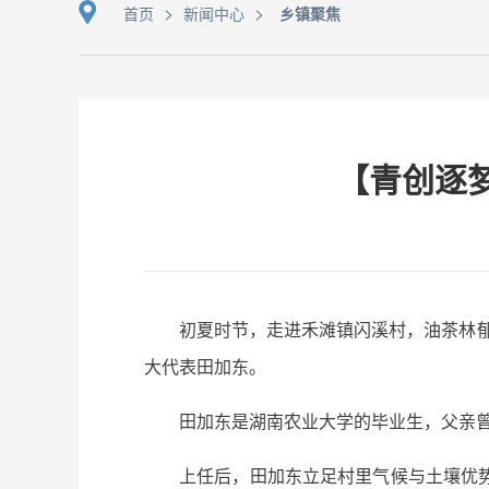
>
>
首页
新闻中心
乡镇聚焦
【青创逐
初夏时节，走进禾滩镇闪溪村，油茶林郁
大代表田加东。
田加东是湖南农业大学的毕业生，父亲曾
上任后，田加东立足村里气候与土壤优