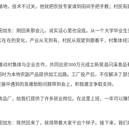
种植基地，技术不过关，他就把农技专家请到田间手把手教；村民有
 田加东：刚回来那会儿，说实话心里也没底。从一个大学毕业生
实在在的变化，产业从无到有，村民从观望到跟着干，村集体经
东推动村集体与企业合作，共同出资300万元成立新晃县闪溪食
同时为本地农副产品提供加工出路。工厂投产后，不仅解决了部
发展中遇到的急难愁盼问题带到会上，积极建言争取支持。
溪食品厂，给我们提供了许多就业岗位。在这里上班，一年可以赚
 田加东：既然回来了，就得带着大家干出个样子。接下来，我们