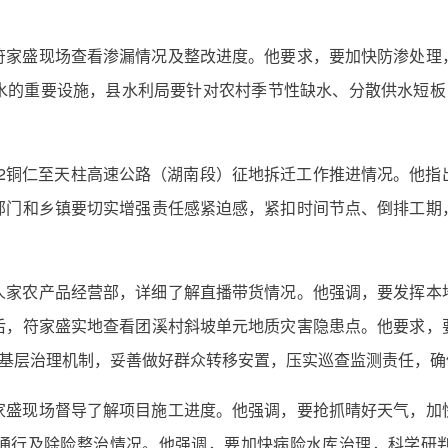
符家盛现场查看渗漏情况及整改进度。他要求，要加快防渗处理
水的重要设施，县水利局要针对农村季节性缺水、分散供水短板，
12铜仁至天柱高速公路（湖南段）征地拆迁工作推进情况。他
部门和乡镇要切实增强责任感紧迫感，紧扣时间节点、倒排工期
人家农产品经营部，详细了解直播带货情况。他强调，要发挥本
后，符家盛实地查看团溪村斜坡单元地质灾害隐患点。他要求，
”基层治理机制，妥善做好群众转移安置，压实巡查监测责任，
家盛现场督导了解项目施工进度。他强调，要抢抓晴好天气，加
通行及除险整治情况。他强调，要加快病险水库治理，科学研