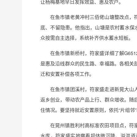
让杨梅基地早日发挥效益、惠及农户。
在鱼市镇老黄冲村三佰佬山塘整改点，
底、不留隐患。他指出，山塘是农村蓄水保
众按需自主选择，系统补齐供水蓄水短板。
在鱼市镇新桥村，符家盛详细了解G65
是惠及沿线群众的民生路、幸福路。各相关
迁和安置补偿各项工作。
在鱼市镇团溪村，符家盛走进新晃大山
返乡创业，带动农产品上行、群众增收。随
住情况。要坚持就近安置原则，依托“片组邻
在晃州镇胜利村高标准农田项目点，符
水库，符家盛实地察看坝体微沉降、溢洪道